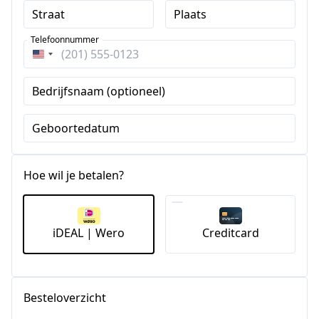
Straat
Plaats
Telefoonnummer
Verenigde
Staten
Bedrijfsnaam (optioneel)
+1
Geboortedatum
Hoe wil je betalen?
iDEAL | Wero
Creditcard
Besteloverzicht